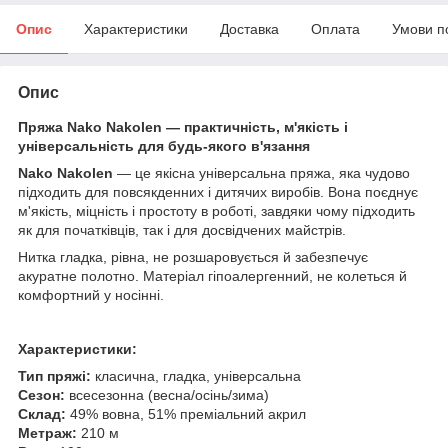
Опис
Характеристики
Доставка
Оплата
Умови п
Опис
Пряжа Nako Nakolen — практичність, м'якість і
універсальність для будь-якого в'язання
Nako Nakolen
— це якісна універсальна пряжа, яка чудово
підходить для повсякденних і дитячих виробів. Вона поєднує
м'якість, міцність і простоту в роботі, завдяки чому підходить
як для початківців, так і для досвідчених майстрів.
Нитка гладка, рівна, не розшаровується й забезпечує
акуратне полотно. Матеріал гіпоалергенний, не колеться й
комфортний у носінні.
Характеристики:
Тип пряжі:
класична, гладка, універсальна
Сезон:
всесезонна (весна/осінь/зима)
Склад:
49% вовна, 51% преміальний акрил
Метраж:
210 м