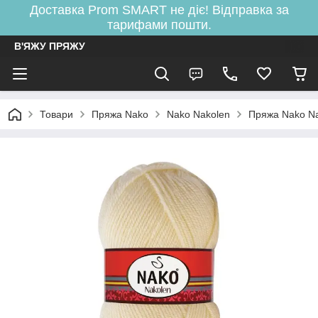
Доставка Prom SMART не діє! Відправка за
тарифами пошти.
В'ЯЖУ ПРЯЖУ
Товари
Пряжа Nako
Nako Nakolen
Пряжа Nako N