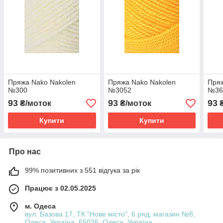
Пряжа Nako Nakolen
Пряжа Nako Nakolen
Пряж
№300
№3052
№36
93
93
93
₴/моток
₴/моток
₴
Купити
Купити
Про нас
99% позитивних з 551 відгука за рік
Працює з 02.05.2025
м. Одеса
вул. Базова 17, ТК "Нове місто", 6 ряд, магазин №8,
Одеса, Україна, 65026, Одеса, Україна