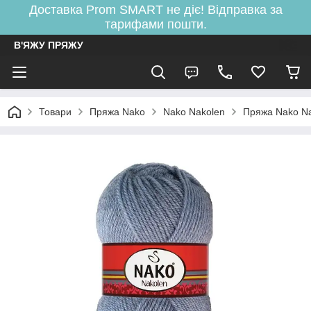
Доставка Prom SMART не діє! Відправка за
тарифами пошти.
В'ЯЖУ ПРЯЖУ
Товари
Пряжа Nako
Nako Nakolen
Пряжа Nako N