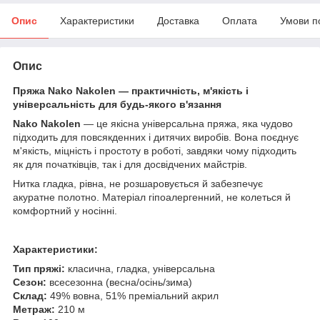
Опис
Характеристики
Доставка
Оплата
Умови п
Опис
Пряжа Nako Nakolen — практичність, м'якість і
універсальність для будь-якого в'язання
Nako Nakolen
— це якісна універсальна пряжа, яка чудово
підходить для повсякденних і дитячих виробів. Вона поєднує
м'якість, міцність і простоту в роботі, завдяки чому підходить
як для початківців, так і для досвідчених майстрів.
Нитка гладка, рівна, не розшаровується й забезпечує
акуратне полотно. Матеріал гіпоалергенний, не колеться й
комфортний у носінні.
Характеристики:
Тип пряжі:
класична, гладка, універсальна
Сезон:
всесезонна (весна/осінь/зима)
Склад:
49% вовна, 51% преміальний акрил
Метраж:
210 м