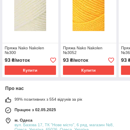
Пряжа Nako Nakolen
Пряжа Nako Nakolen
Пряж
№300
№3052
№36
93
93
93
₴/моток
₴/моток
₴
Купити
Купити
Про нас
99% позитивних з 554 відгуків за рік
Працює з 02.05.2025
м. Одеса
вул. Базова 17, ТК "Нове місто", 6 ряд, магазин №8,
Одеса, Україна, 65026, Одеса, Україна