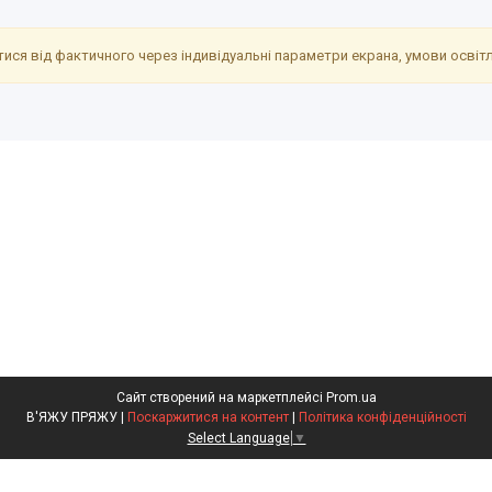
ися від фактичного через індивідуальні параметри екрана, умови освітле
Сайт створений на маркетплейсі
Prom.ua
В'ЯЖУ ПРЯЖУ |
Поскаржитися на контент
|
Політика конфіденційності
Select Language
▼