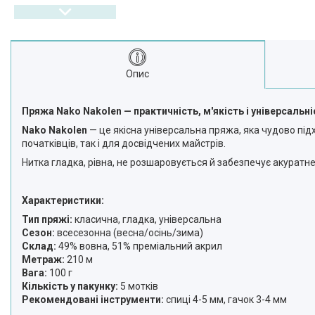
Опис
Пряжа Nako Nakolen — практичність, м'якість і універсальн
Nako Nakolen
— це якісна універсальна пряжа, яка чудово підх
початківців, так і для досвідчених майстрів.
Нитка гладка, рівна, не розшаровується й забезпечує акуратне
Характеристики:
Тип пряжі:
класична, гладка, універсальна
Сезон:
всесезонна (весна/осінь/зима)
Склад:
49% вовна, 51% преміальний акрил
Метраж:
210 м
Вага:
100 г
Кількість у пакунку:
5 мотків
Рекомендовані інструменти:
спиці 4-5 мм, гачок 3-4 мм