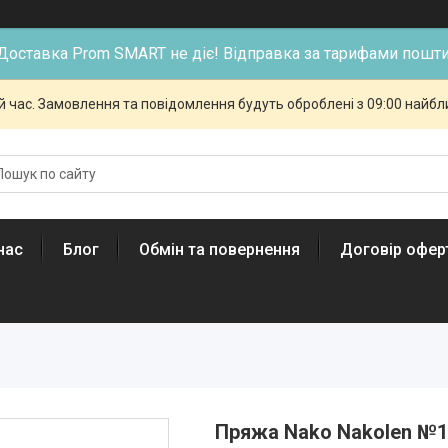
Доставка Prom SMART не діє! Відправка за тарифами пошти
й час. Замовлення та повідомлення будуть оброблені з 09:00 найбли
нас
Блог
Обмін та повернення
Договір офер
Пряжа Nako Nakolen №1