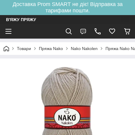
Доставка Prom SMART не діє! Відправка за
тарифами пошти.
В'ЯЖУ ПРЯЖУ
Товари
Пряжа Nako
Nako Nakolen
Пряжа Nako N