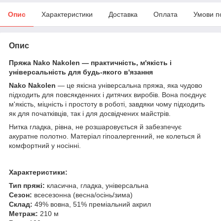
Опис
Характеристики
Доставка
Оплата
Умови п
Опис
Пряжа Nako Nakolen — практичність, м'якість і
універсальність для будь-якого в'язання
Nako Nakolen
— це якісна універсальна пряжа, яка чудово
підходить для повсякденних і дитячих виробів. Вона поєднує
м'якість, міцність і простоту в роботі, завдяки чому підходить
як для початківців, так і для досвідчених майстрів.
Нитка гладка, рівна, не розшаровується й забезпечує
акуратне полотно. Матеріал гіпоалергенний, не колеться й
комфортний у носінні.
Характеристики:
Тип пряжі:
класична, гладка, універсальна
Сезон:
всесезонна (весна/осінь/зима)
Склад:
49% вовна, 51% преміальний акрил
Метраж:
210 м