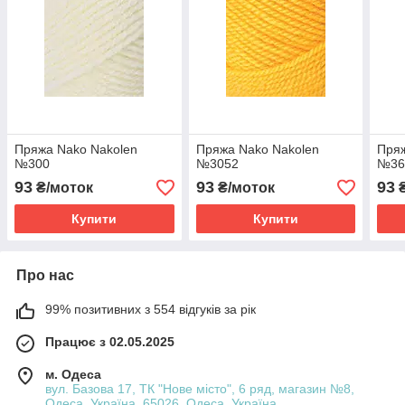
Пряжа Nako Nakolen
Пряжа Nako Nakolen
Пряж
№300
№3052
№36
93
93
93
₴/моток
₴/моток
₴
Купити
Купити
Про нас
99% позитивних з 554 відгуків за рік
Працює з 02.05.2025
м. Одеса
вул. Базова 17, ТК "Нове місто", 6 ряд, магазин №8,
Одеса, Україна, 65026, Одеса, Україна