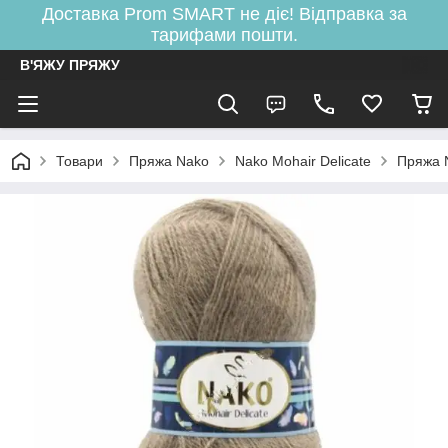
Доставка Prom SMART не діє! Відправка за
тарифами пошти.
В'ЯЖУ ПРЯЖУ
Товари
Пряжа Nako
Nako Mohair Delicate
Пряжа 