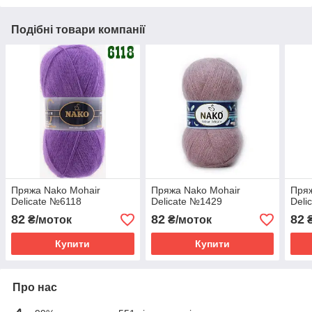
Подібні товари компанії
Пряжа Nako Mohair
Пряжа Nako Mohair
Пряж
Delicate №6118
Delicate №1429
Deli
82
82
82
₴/моток
₴/моток
₴
Купити
Купити
Про нас