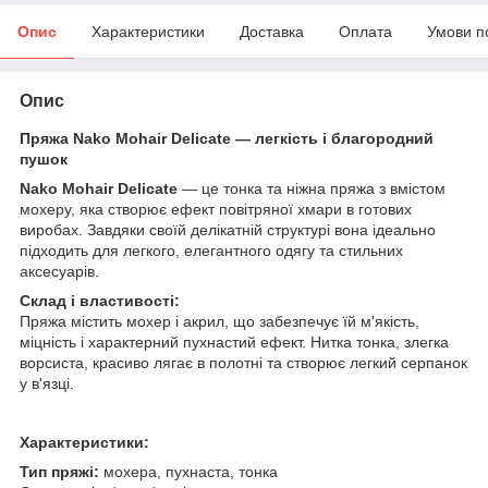
Опис
Характеристики
Доставка
Оплата
Умови п
Опис
Пряжа Nako Mohair Delicate — легкість і благородний
пушок
Nako Mohair Delicate
— це тонка та ніжна пряжа з вмістом
мохеру, яка створює ефект повітряної хмари в готових
виробах. Завдяки своїй делікатній структурі вона ідеально
підходить для легкого, елегантного одягу та стильних
аксесуарів.
Склад і властивості:
Пряжа містить мохер і акрил, що забезпечує їй м'якість,
міцність і характерний пухнастий ефект. Нитка тонка, злегка
ворсиста, красиво лягає в полотні та створює легкий серпанок
у в'язці.
Характеристики:
Тип пряжі:
мохера, пухнаста, тонка