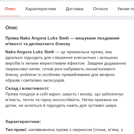
Опис
Характеристики
Доставка
Оплата
Умови п
Опис
Пряжа Nako Angora Luks Simli — вишукане поєднання
м'якості та делікатного блиску
Nako Angora Luks Simli
— це преміальна пряжа, яка
ідеально підходить для створення елегантних і затишних
виробів із легким мерехтливим ефектом. Завдяки додаванню
люрексової нитки, готові речі набувають ненав'язливого
блиску, роблячи їх особливо привабливими для вечірніх
образів і святкових аксесуарів.
Склад і властивості:
Пряжа поєднує в собі акрил, шерсть і мохер, що забезпечує
м'якість, тепло та гарну зносостійкість. Нитка приємна на
дотик, не колеться й підходить навіть для чутливої шкіри.
Характеристики:
Тип пряжі:
напіввовняна пряжа з люрексом (тонка, м'яка, з