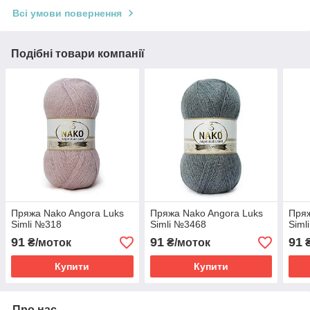
Всі умови повернення
Подібні товари компанії
Пряжа Nako Angora Luks
Пряжа Nako Angora Luks
Пряж
Simli №318
Simli №3468
Siml
91
91
91
₴/моток
₴/моток
₴
Купити
Купити
Про нас