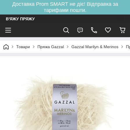
Доставка Prom SMART не діє! Відправка за
тарифами пошти.
В'ЯЖУ ПРЯЖУ
Товари
Пряжа Gazzal
Gazzal Marilyn & Merinos
П