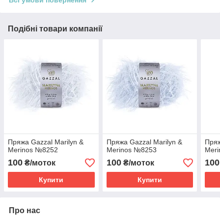
Подібні товари компанії
Пряжа Gazzal Marilyn &
Пряжа Gazzal Marilyn &
Пряж
Merinos №8252
Merinos №8253
Mer
100
100
100
₴/моток
₴/моток
Купити
Купити
Про нас