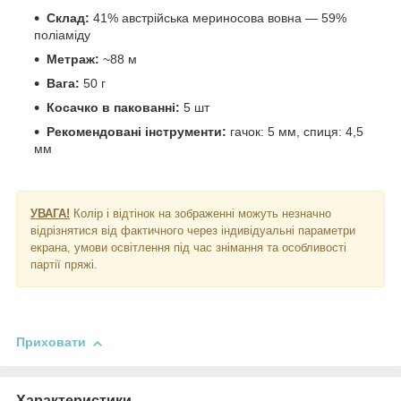
Склад:
41% австрійська мериносова вовна — 59%
поліаміду
Метраж:
~88 м
Вага:
50 г
Косачко в пакованні:
5 шт
Рекомендовані інструменти:
гачок: 5 мм, спиця: 4,5
мм
УВАГА!
Колір і відтінок на зображенні можуть незначно
відрізнятися від фактичного через індивідуальні параметри
екрана, умови освітлення під час знімання та особливості
партії пряжі.
Приховати
Характеристики