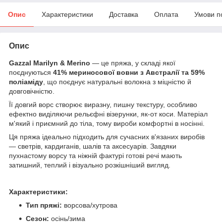
Опис
Характеристики
Доставка
Оплата
Умови п
Опис
Gazzal Marilyn & Merino
— це пряжа, у складі якої
поєднуються
41% мериносової вовни з Австралії та 59%
поліаміду
, що поєднує натуральні волокна з міцністю й
довговічністю.
Її довгий ворс створює виразну, пишну текстуру, особливо
ефектно виділяючи рельєфні візерунки, як-от коси. Матеріал
м'який і приємний до тіла, тому вироби комфортні в носінні.
Ця пряжа ідеально підходить для сучасних в'язаних виробів
— светрів, кардиганів, шалів та аксесуарів. Завдяки
пухнастому ворсу та ніжній фактурі готові речі мають
затишний, теплий і візуально розкішніший вигляд.
Характеристики:
Тип пряжі:
ворсова/хутрова
Сезон:
осінь/зима