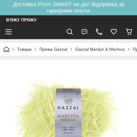
Доставка Prom SMART не діє! Відправка за
тарифами пошти.
В'ЯЖУ ПРЯЖУ
Товари
Пряжа Gazzal
Gazzal Marilyn & Merinos
П