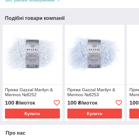
Подібні товари компанії
Пряжа Gazzal Marilyn &
Пряжа Gazzal Marilyn &
Пряж
Merinos №8252
Merinos №8253
Mer
100
100
100
₴/моток
₴/моток
Купити
Купити
Про нас