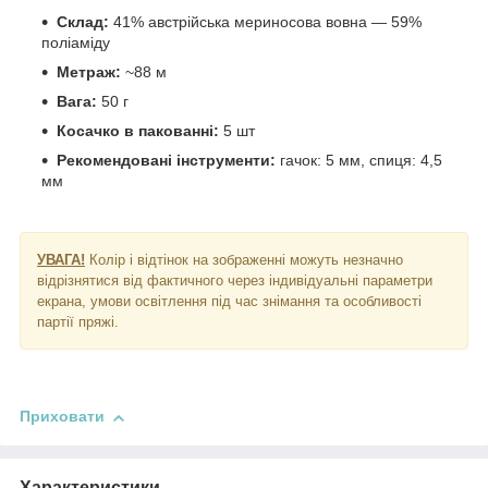
Склад:
41% австрійська мериносова вовна — 59%
поліаміду
Метраж:
~88 м
Вага:
50 г
Косачко в пакованні:
5 шт
Рекомендовані інструменти:
гачок: 5 мм, спиця: 4,5
мм
УВАГА!
Колір і відтінок на зображенні можуть незначно
відрізнятися від фактичного через індивідуальні параметри
екрана, умови освітлення під час знімання та особливості
партії пряжі.
Приховати
Характеристики