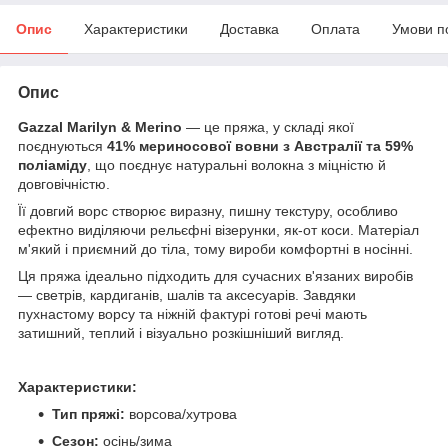
Опис
Характеристики
Доставка
Оплата
Умови п
Опис
Gazzal Marilyn & Merino
— це пряжа, у складі якої
поєднуються
41% мериносової вовни з Австралії та 59%
поліаміду
, що поєднує натуральні волокна з міцністю й
довговічністю.
Її довгий ворс створює виразну, пишну текстуру, особливо
ефектно виділяючи рельєфні візерунки, як-от коси. Матеріал
м'який і приємний до тіла, тому вироби комфортні в носінні.
Ця пряжа ідеально підходить для сучасних в'язаних виробів
— светрів, кардиганів, шалів та аксесуарів. Завдяки
пухнастому ворсу та ніжній фактурі готові речі мають
затишний, теплий і візуально розкішніший вигляд.
Характеристики:
Тип пряжі:
ворсова/хутрова
Сезон:
осінь/зима