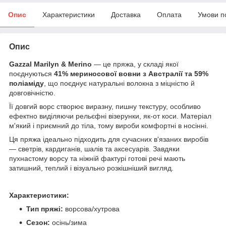
Опис
Характеристики
Доставка
Оплата
Умови п
Опис
Gazzal Marilyn & Merino
— це пряжа, у складі якої
поєднуються
41% мериносової вовни з Австралії та 59%
поліаміду
, що поєднує натуральні волокна з міцністю й
довговічністю.
Її довгий ворс створює виразну, пишну текстуру, особливо
ефектно виділяючи рельєфні візерунки, як-от коси. Матеріал
м'який і приємний до тіла, тому вироби комфортні в носінні.
Ця пряжа ідеально підходить для сучасних в'язаних виробів
— светрів, кардиганів, шалів та аксесуарів. Завдяки
пухнастому ворсу та ніжній фактурі готові речі мають
затишний, теплий і візуально розкішніший вигляд.
Характеристики:
Тип пряжі:
ворсова/хутрова
Сезон:
осінь/зима