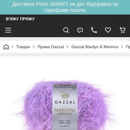
Доставка Prom SMART не діє! Відправка за
тарифами пошти.
В'ЯЖУ ПРЯЖУ
Товари
Пряжа Gazzal
Gazzal Marilyn & Merinos
П