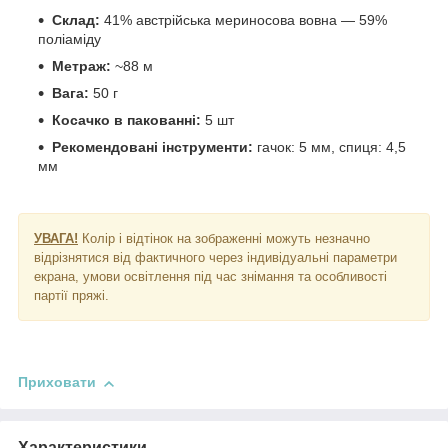
Склад:
41% австрійська мериносова вовна — 59%
поліаміду
Метраж:
~88 м
Вага:
50 г
Косачко в пакованні:
5 шт
Рекомендовані інструменти:
гачок: 5 мм, спиця: 4,5
мм
УВАГА!
Колір і відтінок на зображенні можуть незначно
відрізнятися від фактичного через індивідуальні параметри
екрана, умови освітлення під час знімання та особливості
партії пряжі.
Приховати
Характеристики