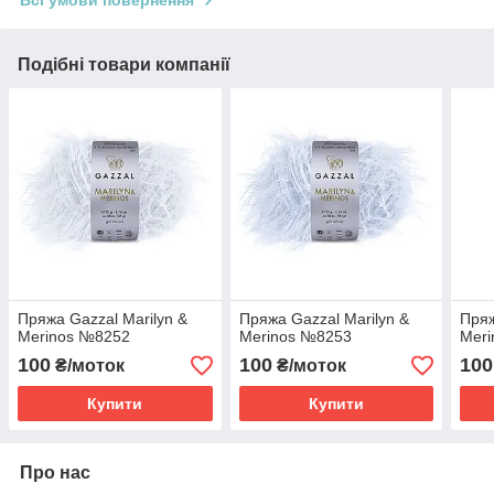
Подібні товари компанії
Пряжа Gazzal Marilyn &
Пряжа Gazzal Marilyn &
Пряж
Merinos №8252
Merinos №8253
Mer
100
100
100
₴/моток
₴/моток
Купити
Купити
Про нас