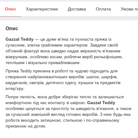
Опис
Характеристики
Доставка
Оплата
Умови п
Опис
Gazzal Teddy
— це дуже м'яка та пухнаста пряжа із
сучасним, злегка грайливим характером. Завдяки своїй
об'ємній фактурі вона швидко надає виразність в'язаним
візерункам, особливо косам, роблячи виріб рельєфнішим,
теплішим і візуально привабливішим.
Пряжа Teddy приємна в роботі та чудово підходить для
створення найрізноманітніших виробів: шапок, шарфів,
кардиганів, светрів, дитячого одягу, іграшок та предметів
інтер'єру.
Попри легкість, вона добре зберігає тепло та залишається
комфортною під час контакту зі шкірою.
Gazzal Teddy
особливо цінується за простоту та швидкість в'язання, а також
за сучасний зовнішній вигляд готових виробів. З нею будь-яка
робота виходить затишною, стильною і по-справжньому
приємною на дотик.