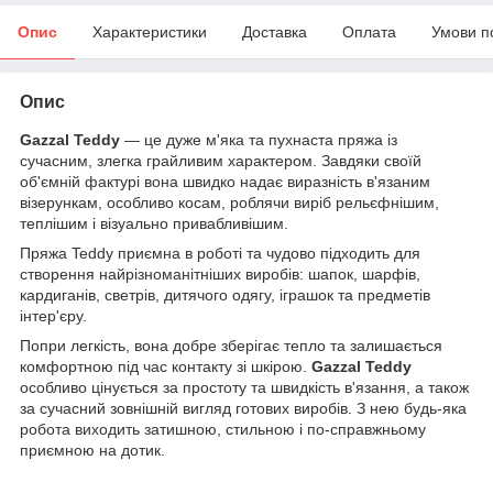
Опис
Характеристики
Доставка
Оплата
Умови п
Опис
Gazzal Teddy
— це дуже м'яка та пухнаста пряжа із
сучасним, злегка грайливим характером. Завдяки своїй
об'ємній фактурі вона швидко надає виразність в'язаним
візерункам, особливо косам, роблячи виріб рельєфнішим,
теплішим і візуально привабливішим.
Пряжа Teddy приємна в роботі та чудово підходить для
створення найрізноманітніших виробів: шапок, шарфів,
кардиганів, светрів, дитячого одягу, іграшок та предметів
інтер'єру.
Попри легкість, вона добре зберігає тепло та залишається
комфортною під час контакту зі шкірою.
Gazzal Teddy
особливо цінується за простоту та швидкість в'язання, а також
за сучасний зовнішній вигляд готових виробів. З нею будь-яка
робота виходить затишною, стильною і по-справжньому
приємною на дотик.