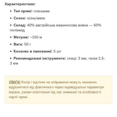
Характеристики:
Тип пряжі:
плюшева
Сезон:
осінь/зима
Склад:
40% австрійська мериносова вовна — 60%
поліамід
Метраж:
~150 м
Вага:
50 г
Косачко в пакованні:
5 шт
Рекомендовані інструменти:
спиці: 3 мм, гачок 2,5-
3 мм
УВАГА!
Колір і відтінок на зображенні можуть незначно
відрізнятися від фактичного через індивідуальні параметри
екрана, умови освітлення під час знімання та особливості
партії пряжі.