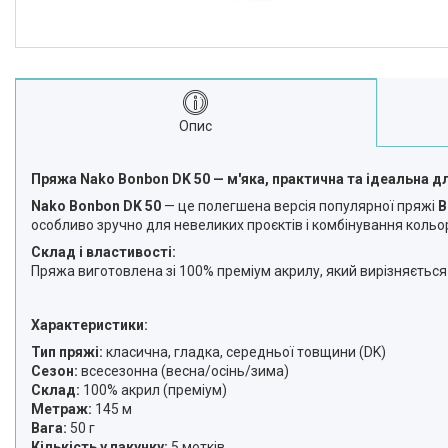
Опис
Пряжа Nako Bonbon DK 50 — м'яка, практична та ідеальна д
Nako Bonbon DK 50
— це полегшена версія популярної пряжі
B
особливо зручно для невеликих проєктів і комбінування кольор
Склад і властивості:
Пряжа виготовлена зі 100% преміум акрилу, який вирізняється 
Характеристики:
Тип пряжі:
класична, гладка, середньої товщини (DK)
Сезон:
всесезонна (весна/осінь/зима)
Склад:
100% акрил (преміум)
Метраж:
145 м
Вага:
50 г
Кількість у пакунку:
5 мотків