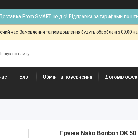
Доставка Prom SMART не діє! Відправка за тарифами пошти
бочий час. Замовлення та повідомлення будуть оброблені з 09:00 н
нас
Блог
Обмін та повернення
Договір офер
Пряжа Nako Bonbon DK 50