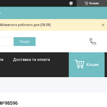
Кошик
.
айближчого робочого дня (08.08).
ти
Доставка та оплата
Кошик
 №98596