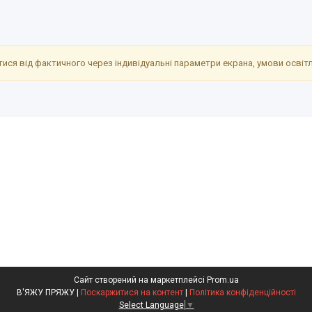
ися від фактичного через індивідуальні параметри екрана, умови освітле
Сайт створений на маркетплейсі
Prom.ua
В'ЯЖУ ПРЯЖУ |
Поскаржитися на контент
|
Політика конфіденційності
Select Language
▼