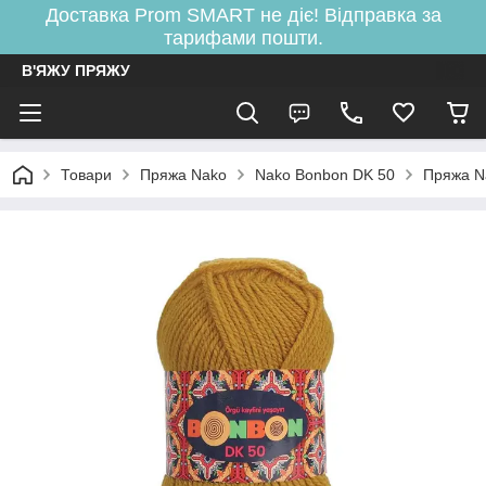
Доставка Prom SMART не діє! Відправка за
тарифами пошти.
В'ЯЖУ ПРЯЖУ
Товари
Пряжа Nako
Nako Bonbon DK 50
Пряжа N