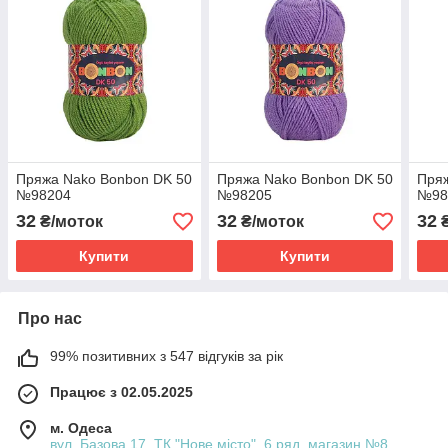
Пряжа Nako Bonbon DK 50
Пряжа Nako Bonbon DK 50
Пряж
№98204
№98205
№98
32
32
32
₴/моток
₴/моток
₴
Купити
Купити
Про нас
99% позитивних з 547 відгуків за рік
Працює з 02.05.2025
м. Одеса
вул. Базова 17, ТК "Нове місто", 6 ряд, магазин №8,