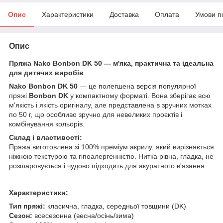
Опис
Характеристики
Доставка
Оплата
Умови п
Опис
Пряжа Nako Bonbon DK 50 — м'яка, практична та ідеальна
для дитячих виробів
Nako Bonbon DK 50
— це полегшена версія популярної
пряжі
Bonbon DK
у компактному форматі. Вона зберігає всю
м'якість і якість оригіналу, але представлена в зручних мотках
по 50 г, що особливо зручно для невеликих проєктів і
комбінування кольорів.
Склад і властивості:
Пряжа виготовлена зі 100% преміум акрилу, який вирізняється
ніжною текстурою та гіпоалергенністю. Нитка рівна, гладка, не
розшаровується і чудово підходить для акуратного в'язання.
Характеристики:
Тип пряжі:
класична, гладка, середньої товщини (DK)
Сезон:
всесезонна (весна/осінь/зима)