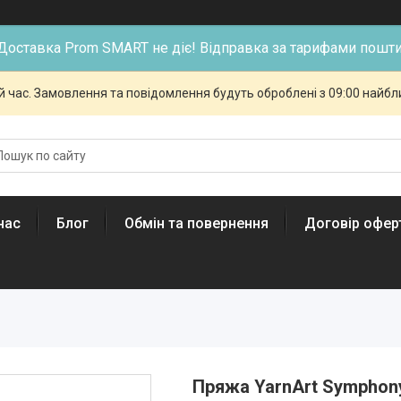
Доставка Prom SMART не діє! Відправка за тарифами пошти
й час. Замовлення та повідомлення будуть оброблені з 09:00 найбли
нас
Блог
Обмін та повернення
Договір офер
Пряжа YarnArt Symphon