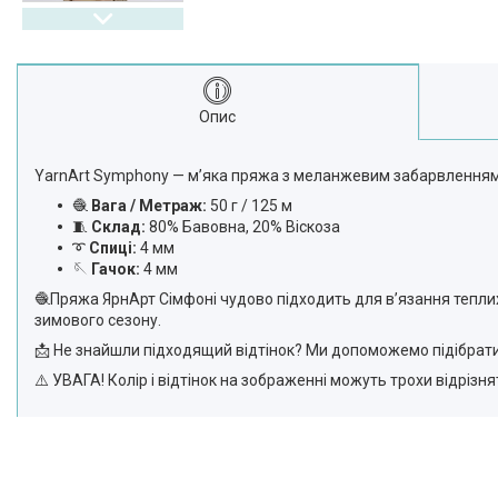
Опис
YarnArt Symphony — м’яка пряжа з меланжевим забарвленням, 
🧶
Вага / Метраж:
50 г / 125 м
🧵
Склад:
80% Бавовна, 20% Віскоза
➰
Спиці:
4 мм
🪡
Гачок:
4 мм
🧶Пряжа ЯрнАрт Сімфоні чудово підходить для в’язання теплих 
зимового сезону.
📩 Не знайшли підходящий відтінок? Ми допоможемо підібрати 
⚠️ УВАГА! Колір і відтінок на зображенні можуть трохи відрізн