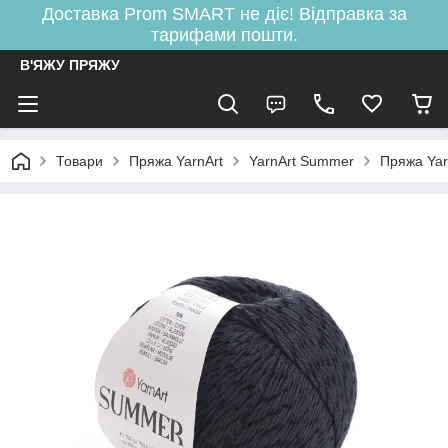
Доставка Prom SMART не діє! Відправка за
тарифами пошти.
В'ЯЖУ ПРЯЖУ
Товари
Пряжа YarnArt
YarnArt Summer
Пряжа Ya