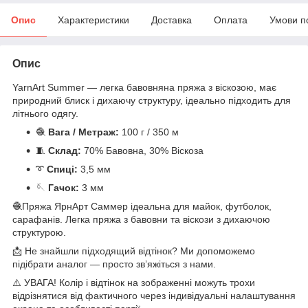
Опис
Характеристики
Доставка
Оплата
Умови п
Опис
YarnArt Summer — легка бавовняна пряжа з віскозою, має
природний блиск і дихаючу структуру, ідеально підходить для
літнього одягу.
🧶
Вага / Метраж:
100 г / 350 м
🧵
Склад:
70% Бавовна, 30% Віскоза
➰
Спиці:
3,5 мм
🪡
Гачок:
3 мм
🧶Пряжа ЯрнАрт Саммер ідеальна для майок, футболок,
сарафанів. Легка пряжа з бавовни та віскози з дихаючою
структурою.
📩 Не знайшли підходящий відтінок? Ми допоможемо
підібрати аналог — просто зв’яжіться з нами.
⚠️ УВАГА! Колір і відтінок на зображенні можуть трохи
відрізнятися від фактичного через індивідуальні налаштування