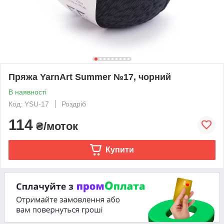
Пряжа YarnArt Summer №17, чорний
В наявності
Код: YSU-17
Роздріб
114
₴/моток
Купити