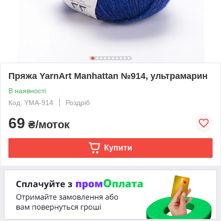
Пряжа YarnArt Manhattan №914, ультрамарин
В наявності
Код: YMA-914
Роздріб
69
₴/моток
Купити