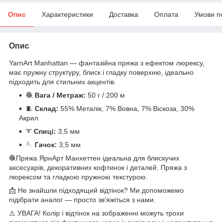
Опис
Характеристики
Доставка
Оплата
Умови п
Опис
YarnArt Manhattan — фантазійна пряжа з ефектом люрексу,
має пружну структуру, блиск і гладку поверхню, ідеально
підходить для стильних акцентів.
🧶
Вага / Метраж:
50 г / 200 м
🧵
Склад:
55% Металік, 7% Вовна, 7% Віскоза, 30%
Акрил
➰
Спиці:
3,5 мм
🪡
Гачок:
3,5 мм
🧶Пряжа ЯрнАрт Манхеттен ідеальна для блискучих
аксесуарів, декоративних кофтинок і деталей. Пряжа з
люрексом та гладкою пружною текстурою.
📩 Не знайшли підходящий відтінок? Ми допоможемо
підібрати аналог — просто зв’яжіться з нами.
⚠️ УВАГА! Колір і відтінок на зображенні можуть трохи