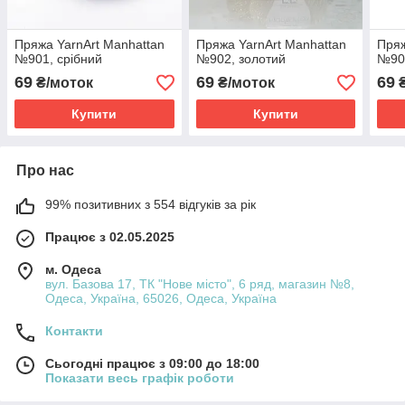
Пряжа YarnArt Manhattan
Пряжа YarnArt Manhattan
Пряж
№901, срібний
№902, золотий
№903
69
69
69
₴/моток
₴/моток
₴
Купити
Купити
Про нас
99% позитивних з 554 відгуків за рік
Працює з 02.05.2025
м. Одеса
вул. Базова 17, ТК "Нове місто", 6 ряд, магазин №8,
Одеса, Україна, 65026, Одеса, Україна
Контакти
Сьогодні працює з 09:00 до 18:00
Показати весь графік роботи