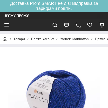
Доставка Prom SMART не діє! Відправка за
тарифами пошти.
В'ЯЖУ ПРЯЖУ
Товари
Пряжа YarnArt
YarnArt Manhattan
Пряжа Y