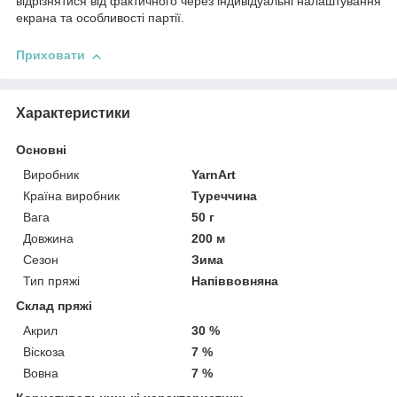
відрізнятися від фактичного через індивідуальні налаштування
екрана та особливості партії.
Приховати
Характеристики
Основні
Виробник
YarnArt
Країна виробник
Туреччина
Вага
50 г
Довжина
200 м
Сезон
Зима
Тип пряжі
Напіввовняна
Склад пряжі
Акрил
30 %
Віскоза
7 %
Вовна
7 %