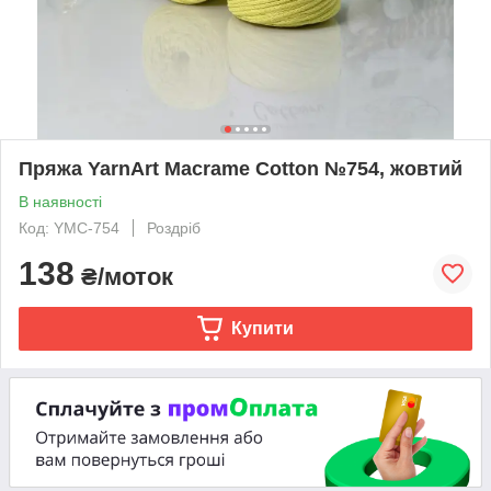
Пряжа YarnArt Macrame Cotton №754, жовтий
В наявності
Код: YMC-754
Роздріб
138
₴/моток
Купити