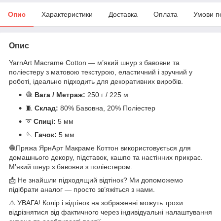
Опис
Характеристики
Доставка
Оплата
Умови п
Опис
YarnArt Macrame Cotton — м’який шнур з бавовни та
поліестеру з матовою текстурою, еластичний і зручний у
роботі, ідеально підходить для декоративних виробів.
🧶
Вага / Метраж:
250 г / 225 м
🧵
Склад:
80% Бавовна, 20% Поліестер
➰
Спиці:
5 мм
🪡
Гачок:
5 мм
🧶Пряжа ЯрнАрт Макраме Коттон використовується для
домашнього декору, підставок, кашпо та настінних прикрас.
М’який шнур з бавовни з поліестером.
📩 Не знайшли підходящий відтінок? Ми допоможемо
підібрати аналог — просто зв’яжіться з нами.
⚠️ УВАГА! Колір і відтінок на зображенні можуть трохи
відрізнятися від фактичного через індивідуальні налаштування