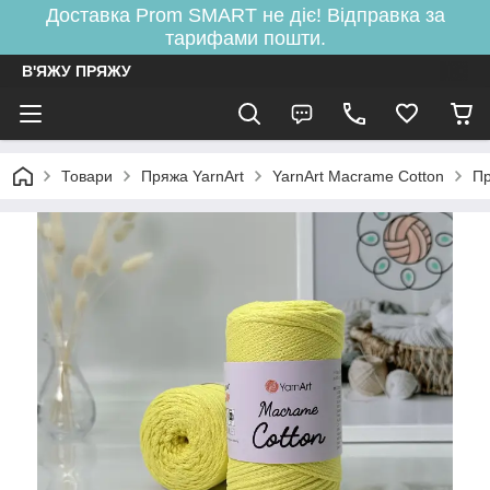
Доставка Prom SMART не діє! Відправка за
тарифами пошти.
В'ЯЖУ ПРЯЖУ
Товари
Пряжа YarnArt
YarnArt Macrame Cotton
Пр