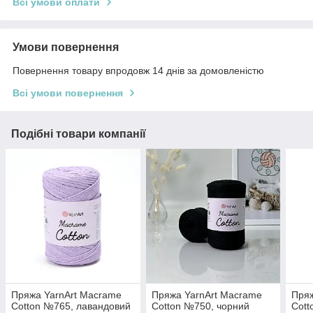
Всі умови оплати
Умови повернення
Повернення товару впродовж 14 днів за домовленістю
Всі умови повернення
Подібні товари компанії
Пряжа YarnArt Macrame
Пряжа YarnArt Macrame
Пряж
Cotton №765, лавандовий
Cotton №750, чорний
Cott