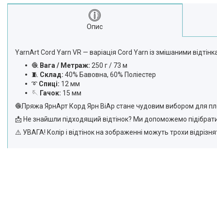
Опис
YarnArt Cord Yarn VR — варіація Cord Yarn із змішаними відтінк
🧶
Вага / Метраж:
250 г / 73 м
🧵
Склад:
40% Бавовна, 60% Поліестер
➰
Спиці:
12 мм
🪡
Гачок:
15 мм
🧶Пряжа ЯрнАрт Корд Ярн ВіАр стане чудовим вибором для плет
📩 Не знайшли підходящий відтінок? Ми допоможемо підібрати 
⚠️ УВАГА! Колір і відтінок на зображенні можуть трохи відрізн