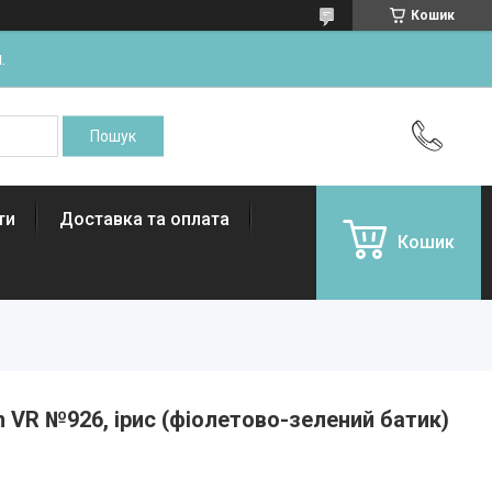
Кошик
.
ти
Доставка та оплата
Кошик
n VR №926, ірис (фіолетово-зелений батик)