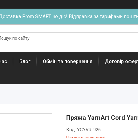
Доставка Prom SMART не діє! Відправка за тарифами пошти
нас
Блог
Обмін та повернення
Договір офер
Пряжа YarnArt Cord Yar
Код:
YCYVR-926