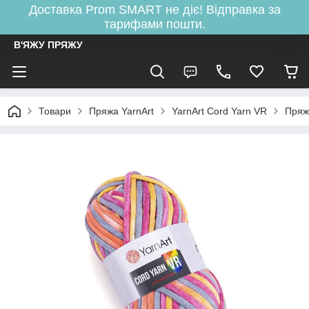
Доставка Prom SMART не діє! Відправка за
тарифами пошти.
В'ЯЖУ ПРЯЖУ
Товари
Пряжа YarnArt
YarnArt Cord Yarn VR
Пряж