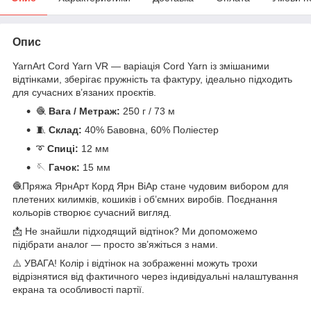
Опис
YarnArt Cord Yarn VR — варіація Cord Yarn із змішаними
відтінками, зберігає пружність та фактуру, ідеально підходить
для сучасних в’язаних проєктів.
🧶
Вага / Метраж:
250 г / 73 м
🧵
Склад:
40% Бавовна, 60% Поліестер
➰
Спиці:
12 мм
🪡
Гачок:
15 мм
🧶Пряжа ЯрнАрт Корд Ярн ВіАр стане чудовим вибором для
плетених килимків, кошиків і об’ємних виробів. Поєднання
кольорів створює сучасний вигляд.
📩 Не знайшли підходящий відтінок? Ми допоможемо
підібрати аналог — просто зв’яжіться з нами.
⚠️ УВАГА! Колір і відтінок на зображенні можуть трохи
відрізнятися від фактичного через індивідуальні налаштування
екрана та особливості партії.