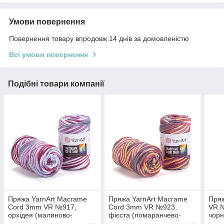
Умови повернення
Повернення товару впродовж 14 днів за домовленістю
Всі умови повернення
Подібні товари компанії
Пряжа YarnArt Macrame
Пряжа YarnArt Macrame
Пряж
Cord 3mm VR №917,
Cord 3mm VR №923,
VR №
орхідея (малиново-
фієста (помаранчево-
чорн
блакитний батик)
малиновий батик)