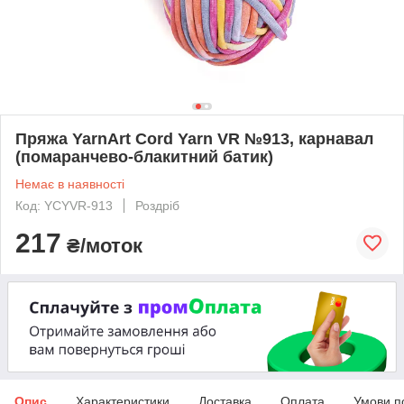
Пряжа YarnArt Cord Yarn VR №913, карнавал
(помаранчево-блакитний батик)
Немає в наявності
Код: YCYVR-913
Роздріб
217
₴/моток
Опис
Характеристики
Доставка
Оплата
Умови п