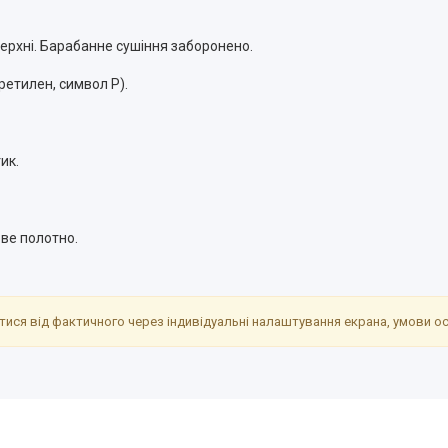
ерхні. Барабанне сушіння заборонено.
етилен, символ P).
ик.
ве полотно.
ися від фактичного через індивідуальні налаштування екрана, умови осв