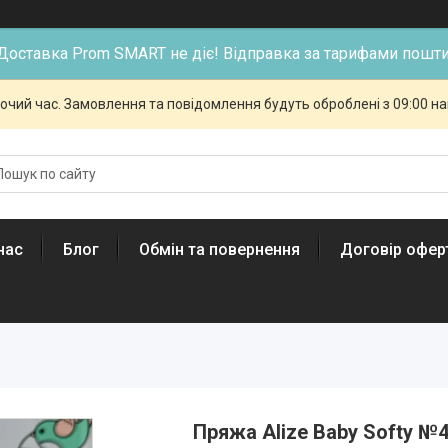
Доставка Prom SMART не діє! Відправка за тарифами пошти
бочий час. Замовлення та повідомлення будуть оброблені з 09:00 н
нас
Блог
Обмін та повернення
Договір офер
Пряжа Alize Baby Softy №