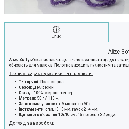
Опис
Alize S
Alize Softy
мʼяка настільки, що її хочеться чіпати ще до почат
обирають для малюків. Полотно виходить пухнастим та затишн
Технічні характеристики та щільність:
Тип пряжі:
Поліестерна.
Сезон:
Демісезон.
Склад:
100% мікрополіестер.
Метраж:
50 г / 115 м.
Заводська упаковка:
5 мотків по 50 г.
Інструменти:
спиці 3–5 мм, гачок 2–4 мм.
Щільність в’язання 10х10 см:
15 петель х 32 ряди.
Догляд за виробом: