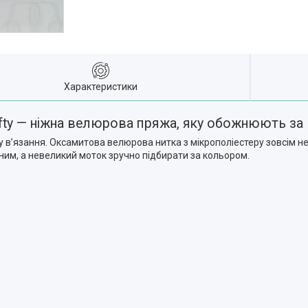
Характеристики
ofty — ніжна велюрова пряжа, яку обожнюють за 
ку вʼязання. Оксамитова велюрова нитка з мікрополіестеру зовсім не
им, а невеликий моток зручно підбирати за кольором.