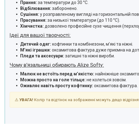
Прання:
за температури до 30 °C.
Відбілювання:
заборонено.
Сушіння:
у розправленому вигляді на горизонтальній пов
Прасування:
за низької температури (до 110 °C).
Хімчистка:
дозволено професійне сухе чищення (перхлор
Ідеї для вашої творчості:
Дитячий одяг:
кофтинки та комбінезони, мʼякі та ніжні.
Мʼякі іграшки:
оксамитова фактура дуже приємна на дот
Пледи та аксесуари:
затишні та ніжні вироби.
Чому в’язальниці обирають Alize Softy:
Малюк не встоїть перед мʼякістю:
найніжніше оксамито
Можна просто на голе тільце:
не колеться зовсім.
Оживляє навіть просту кофтинку:
оксамитова фактура.
⚠️
УВАГА!
Колір та відтінок на зображенні можуть дещо відрізнят