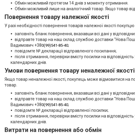
Обмін можливий протягом 14 днів з моменту отримання.
Обмін можливий лише на аналогічний товар. Якщо товар відс
Повернення товару належної якості
У разі необхідності повернення товарів належної якості покупц
заповніть бланк повернення, вказавши всі дані у відповідни
відправте товар на наш склад службою доставки "Нова Пошт
Вадимович +38
;
0(99)541-85-40
повідомте № декларації відправленого посилання;
після отримання, перевірки вмісту посилки на відповідніст
календарних днів.
Умови повернення товару неналежної якості
Якщо товар неналежної якості, покупець може відмовитися на п
товар.
заповніть бланк повернення, вказавши всі дані у відповідни
відправте товар на наш склад службою доставки "Нова Пошт
Вадимович +38
;
0(99)541-85-40
повідомте № декларації відправленої посилки;
після отримання, перевірки вмісту посилки на відповідніст
календарних днів.
Витрати на повернення або обмін