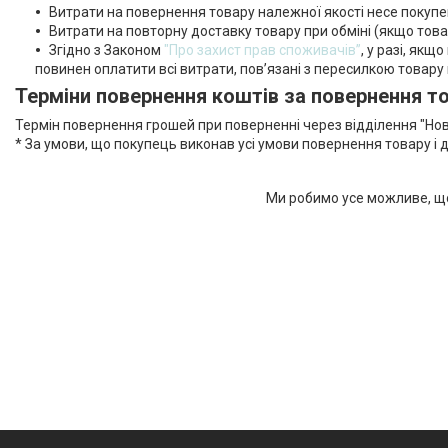
Витрати на повернення товару належної якості несе покупе
Витрати на повторну доставку товару при обміні (якщо тов
Згідно з Законом
"Про захист прав споживачів”
, у разі, як
повинен оплатити всі витрати, пов’язані з пересилкою товару 
Терміни повернення коштів за повернення т
Термін повернення грошей при поверненні через відділення "Но
* За умови, що покупець виконав усі умови повернення товару і 
Ми робимо усе можливе, що