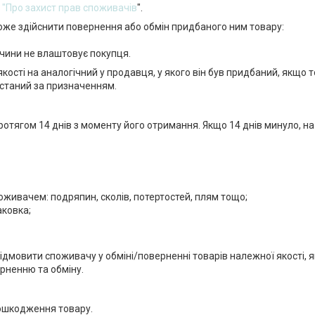
м
"Про захист прав споживачів
".
може здійснити повернення або обмін придбаного ним товару:
ричини не влаштовує покупця.
ості на аналогічний у продавця, у якого він був придбаний, якщо 
истаний за призначенням.
ротягом 14 днів з моменту його отримання. Якщо 14 днів минуло, н
споживачем: подряпин, сколів, потертостей, плям тощо;
аковка;
відмовити споживачу у обміні/поверненні товарів належної якості, 
рненню та обміну.
пошкодження товару.