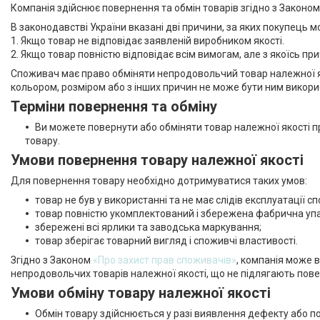
Компанія здійснює повернення та обмін товарів згідно з Законо
В законодавстві України вказані дві причини, за яких покупець 
1. Якщо товар не відповідає заявленій виробником якості.
2. Якщо товар повністю відповідає всім вимогам, але з якоїсь п
Споживач має право обміняти непродовольчий товар належної як
кольором, розміром або з інших причин не може бути ним викор
Терміни повернення та обміну
Ви можете повернути або обміняти товар належної якості п
товару.
Умови повернення товару належної якості
Для повернення товару необхідно дотримуватися таких умов:
товар не був у використанні та не має слідів експлуатації 
товар повністю укомплектований і збережена фабрична уп
збережені всі ярлики та заводська маркування;
товар зберігає товарний вигляд і споживчі властивості.
Згідно з Законом
«Про захист прав споживачів»
, компанія може 
непродовольчих товарів належної якості, що не підлягають пове
Умови обміну товару належної якості
Обмін товару здійснюється у разі виявлення дефекту або 