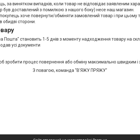
ць, за винятком випадків, коли товар не відповідає заявленим хар
ар був доставлений з помилкою з нашого боку) несе наш магазин.
що покупець хоче повернути/обміняти замовлений товар і при цьому т
в обидві сторони.
овару
ва Пошта" становить 1-5 днів з моменту надходження товару на ск
додав усі документи
б зробити процес повернення або обміну максимально швидким і з
З повагою, команда "В'ЯЖУ ПРЯЖУ"