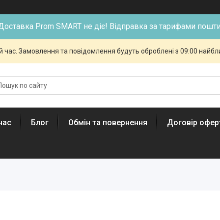
Доставка Prom SMART не діє! Відправка за тарифами пошти
й час. Замовлення та повідомлення будуть оброблені з 09:00 найбли
нас
Блог
Обмін та повернення
Договір офер